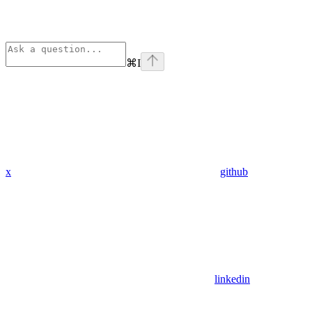
⌘
I
x
github
linkedin